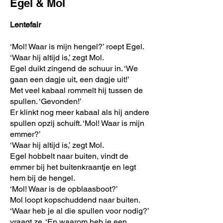
Egel & Mol
Lentefair
‘Mol! Waar is mijn hengel?’ roept Egel.
‘Waar hij altijd is,’ zegt Mol.
Egel duikt zingend de schuur in. ‘We
gaan een dagje uit, een dagje uit!’
Met veel kabaal rommelt hij tussen de
spullen. ‘Gevonden!’
Er klinkt nog meer kabaal als hij andere
spullen opzij schuift. ‘Mol! Waar is mijn
emmer?’
‘Waar hij altijd is,’ zegt Mol.
Egel hobbelt naar buiten, vindt de
emmer bij het buitenkraantje en legt
hem bij de hengel.
‘Mol! Waar is de opblaasboot?’
Mol loopt kopschuddend naar buiten.
‘Waar heb je al die spullen voor nodig?’
vraagt ze. ‘En waarom heb je een