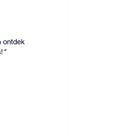
n ontdek 
!
"