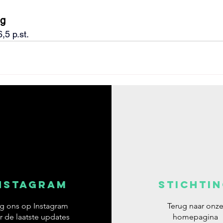
ng
6,5 
p.st
.
NSTAGRAM
STICHTI
g ons op Instagram
Terug naar onz
r de laatste updates
homepagina