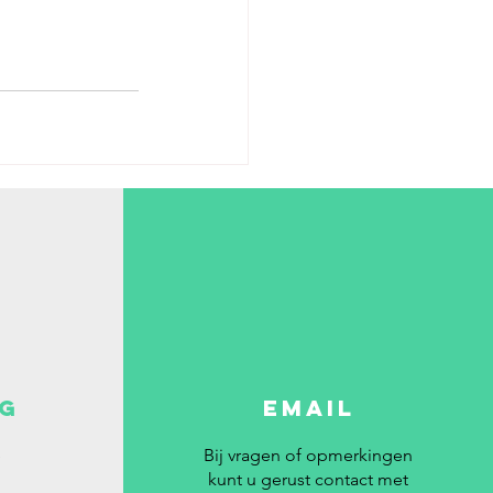
NG
EMAIL
e
Bij vragen of opmerkingen
kunt u gerust contact met