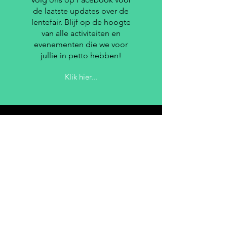
de laatste updates over de
lentefair. Blijf op de hoogte
van alle activiteiten en
evenementen die we voor
jullie in petto hebben!
Klik hier...
INSTAGRAM
Volg ons op Instagram voor
de laatste updates en
nieuwtjes! Blijf op de hoogte
van onze evenementen.